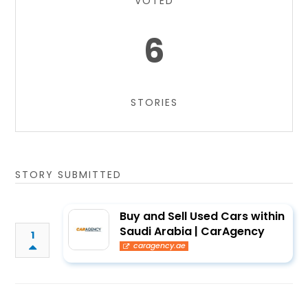
VOTED
6
STORIES
STORY SUBMITTED
Buy and Sell Used Cars within
Saudi Arabia | CarAgency
1
caragency.ae